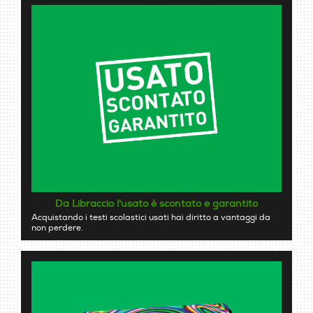
Da Libraccio l'usato è scontato e garantito
Acquistando i testi scolastici usati hai diritto a vantaggi da
non perdere.