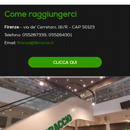
Come raggiungerci
Firenze
- via de' Cerretani, 16/R - CAP 50123
Telefono: 055287339; 055264301
Email:
firenze@libraccio.it
CLICCA QUI