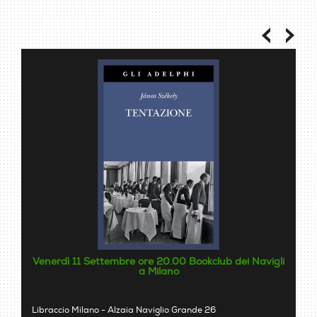
Venerdì 11 Settembre ore 20.00 Bookclub dei Navigli
a Milano
Libraccio Milano - Alzaia Naviglio Grande 26